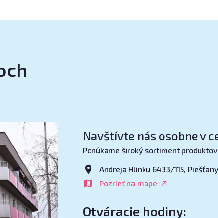
noch
Navštívte nás osobne v ce
Ponúkame široký sortiment produktov
Andreja Hlinku 6433/115, Piešťan
Pozrieť na mape
Otváracie hodiny: