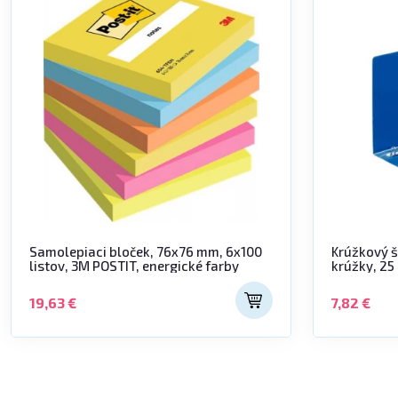
Samolepiaci bloček, 76x76 mm, 6x100
Krúžkový 
listov, 3M POSTIT, energické farby
krúžky, 25
modrý
19,63 €
7,82 €