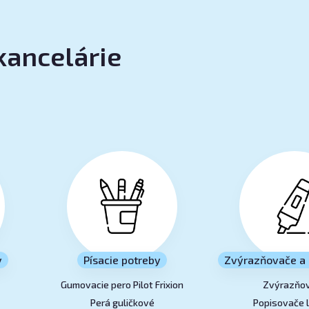
kancelárie
y
Písacie potreby
Zvýrazňovače a 
Gumovacie pero Pilot Frixion
Zvýrazňo
Perá guličkové
Popisovače 