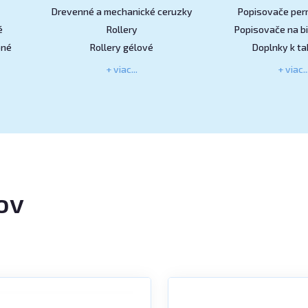
Drevenné a mechanické ceruzky
Popisovače pe
é
Rollery
Popisovače na bi
bné
Rollery gélové
Doplnky k ta
+ viac...
+ viac..
ov