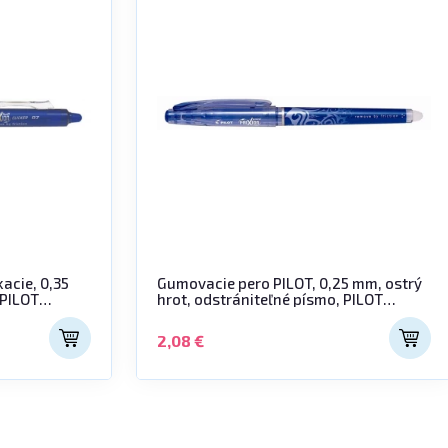
acie, 0,35
Gumovacie pero PILOT, 0,25 mm, ostrý
 PILOT
hrot, odstrániteľné písmo, PILOT
"Frixion Point" 05, modrý
2,08 €