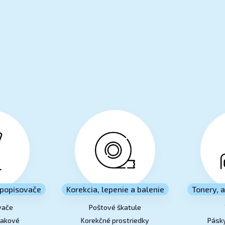
popisovače
Korekcia, lepenie a balenie
Tonery, 
vače
Poštové škatule
lakové
Korekčné prostriedky
Pásky