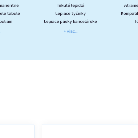
rmanentné
Tekuté lepidlá
Atrame
ele tabule
Lepiace tyčinky
Kompatib
buliam
Lepiace pásky kancelárske
T
.
+ viac...