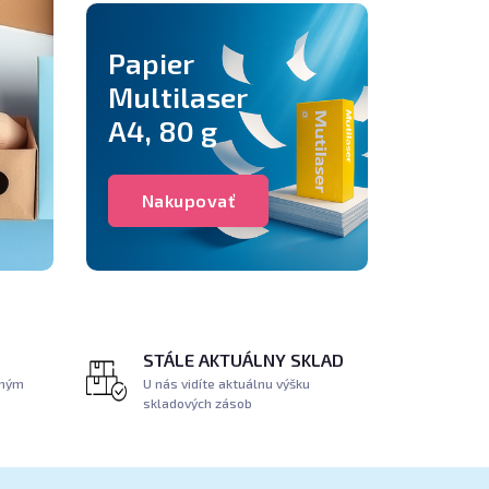
Papier
Multilaser
A4, 80 g
Nakupovať
STÁLE AKTUÁLNY SKLAD
tným
U nás vidíte aktuálnu výšku
skladových zásob