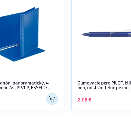
šanón, panoramatický, 4
Gumovacie pero PILOT, klik
 mm, A4, PP/PP, ESSELTE,
mm, odstrániteľné písmo,
"Frixion Clicker" 07, modrý
2,08 €