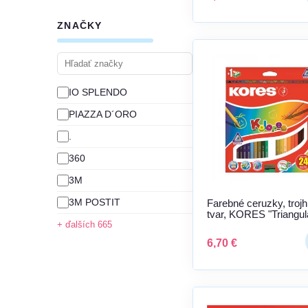
ZNAČKY
IO SPLENDO
PIAZZA D´ORO
.
360
3M
3M POSTIT
Farebné ceruzky, troj
tvar, KORES "Triangula
24 rôznych farieb
+ ďalších 665
6,70 €