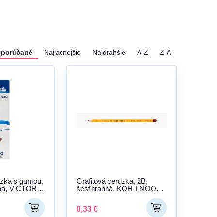
porúčané
Najlacnejšie
Najdrahšie
A-Z
Z-A
uzka s gumou,
Grafitová ceruzka, 2B,
ná, VICTORIA
šesťhranná, KOH-I-NOOR
"
"1770"
0,33 €