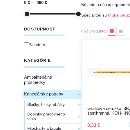
0 € — 460 €
Nájdete u nás aj ergonomi
Špecialitou sú
hrubé ceru
DOSTUPNOSŤ
453 produktov
Skladom
KATEGÓRIE
Antibakteriálne
prostriedky
Kancelárske potreby
Bločky, bloky, obálky
Grafitová ceruzka, 3B,
šesťhranná, KOH-I-
Doplnky pracovného
"1770"
stola
0,33 €
Flipcharty a tabule