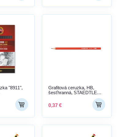
uzka "8911",
Grafitová ceruzka, HB,
B
šesťhranná, STAEDTLER
"Minerva 130 60"
0,37 €