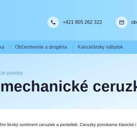
+421 905 262 322
ob
ka
Občerstvenie a drogéria
Kancelársky nábytok
cie potreby
 mechanické ceruz
ľmi široký sortiment ceruziek a penteliek. Ceruzky ponúkame klasické 