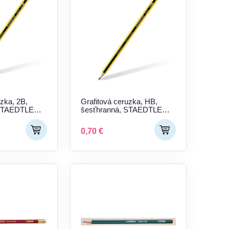
uzka, 2B,
Grafitová ceruzka, HB,
 STAEDTLER
šesťhranná, STAEDTLER
"Noris 120"
0,70 €