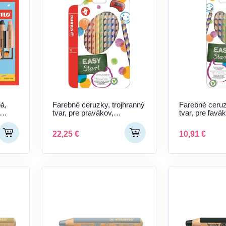
á,
Farebné ceruzky, trojhranný
Farebné ceruz
tvar, pre pravákov,
tvar, pre ľav
STABILO "EasyColours", 12
"EasyColours"
rôznych farieb
farieb
22,25 €
10,91 €