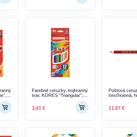
hranný
Farebné ceruzky, trojhranný
Poštová ceru
r",
tvar, KORES "Triangular",
šesťhranná, h
12 rôznych farieb
NOOR "3423",
červená
3,41 €
11,87 €