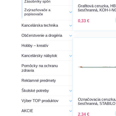
Zásobníky spôn
Grafitová ceruzka, HB
Zvýrazňovače a
šesťhranná, KOH-I-
popisovače
"1770"
0,33 €
Kancelárska technika
Občerstvenie a drogéria
Hobby – kreatív
Kancelársky nábytok
Pomôcky na ochranu
zdravia
Reklamné predmety
Školské potreby
Označovacia ceruzka
Výber TOP produktov
šesťhranná, STABILO "
biela
AKCIE
2,34 €