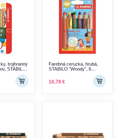
ky, trojhranný
Farebná ceruzka, hrubá,
ákov, STABILO
STABILO "Woody", 6
, 6 rôznych
rôznych farieb
16,78 €