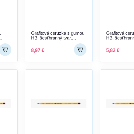
,
Grafitová ceruzka s gumou,
Grafitová cer
HB, šesťhranný tvar,
HB, šesťhran
STABILO "Greengraph"
"Swano"
8,97 €
5,82 €