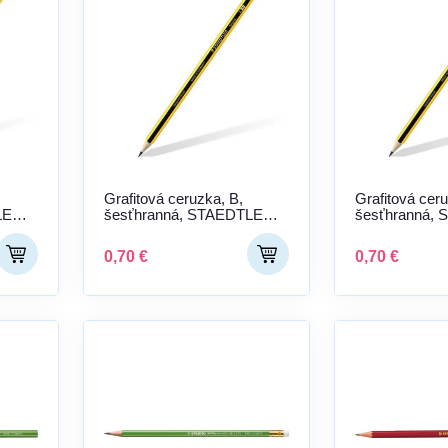
Grafitová ceruzka, B,
Grafitová cer
LER
šesťhranná, STAEDTLER
šesťhranná,
"Noris 120"
"Noris 120"
0,70 €
0,70 €