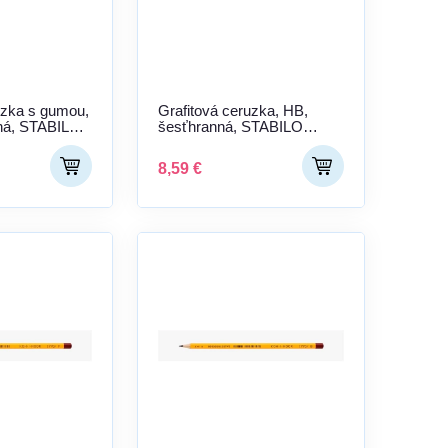
uzka s gumou,
Grafitová ceruzka, HB,
ná, STABILO
šesťhranná, STABILO
"Othello"
8,59 €