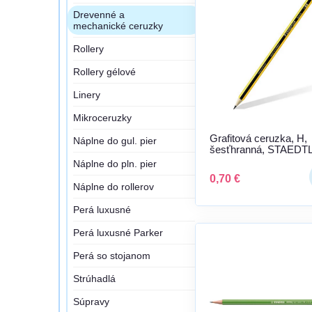
Drevenné a
mechanické ceruzky
Rollery
Rollery gélové
Linery
Mikroceruzky
Grafitová ceruzka, H,
Náplne do gul. pier
šesťhranná, STAEDT
"Noris 120"
Náplne do pln. pier
0,70 €
Náplne do rollerov
Perá luxusné
Perá luxusné Parker
Perá so stojanom
Strúhadlá
Súpravy