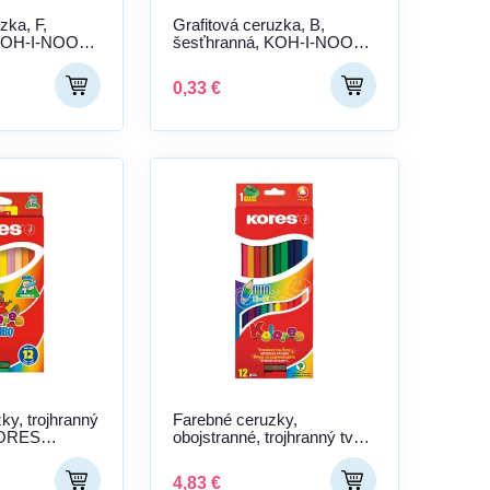
zka, F,
Grafitová ceruzka, B,
 KOH-I-NOOR
šesťhranná, KOH-I-NOOR
"1770"
0,33 €
ky, trojhranný
Farebné ceruzky,
 KORES
obojstranné, trojhranný tvar,
ôznych farieb
KORES "Duo", 24 rôznych
farieb
4,83 €