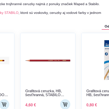
cke trojhranné ceruzky najmä z ponuky značiek Maped a Stabilo.
zky STABILO
, ktoré sú voskovky, ceruzky aj vodové farby v jednom
Od
Grafitová ceruzka, HB,
Grafitová cer
NOOR
šesťhranná, STABILO
HB, šesťhran
"Schwan"
OFFICE "100
4,60 €
0,80 €