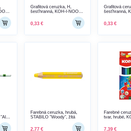
,
Grafitová ceruzka, H,
Grafitová ceru
NOOR
šesťhranná, KOH-I-NOOR
šesťhranná,
"1770"
"1770"
0,33 €
0,33 €
,
Farebná ceruzka, hrubá,
Farebné ceruz
All",
STABILO "Woody", žltá
tvar, hrubé,
"Jumbo", 12 r
2,77 €
7,39 €