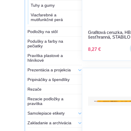
Tuhy a gumy
Viacfarebné a
mutifunkčné perá
Podložky na stôl
Grafitová ceruzka, HB
šesťhranná, STABILO
Podušky a farby na
"Greengraph"
pečiatky
8,27 €
Pravítka plastové a
hliníkové
Prezentácia a projekcia
Pripináčiky a špendlíky
Rezače
Rezacie podložky a
pravítka
Samolepiace etikety
Zakladanie a archivácia