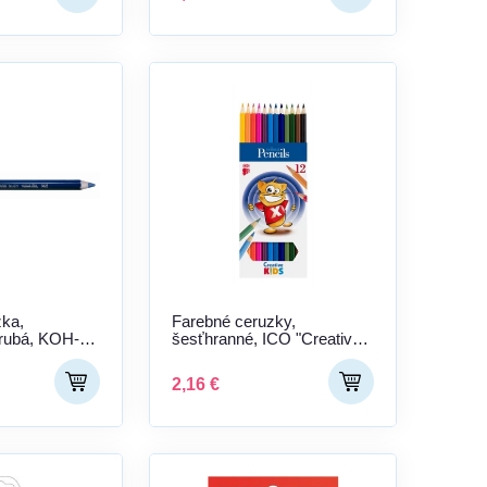
zka,
Farebné ceruzky,
rubá, KOH-I-
šesťhranné, ICO "Creative
 modrá-
Kids", 12 rôznych farieb
2,16 €