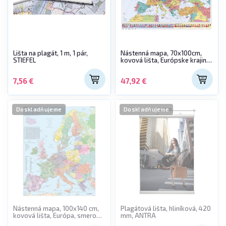
Lišta na plagát, 1 m, 1 pár,
Nástenná mapa, 70x100cm,
STIEFEL
kovová lišta, Európske krajiny
a Európska únia, STIEFEL-
výrobok v MJ
7,56 €
47,92 €
Doskladňujeme
Doskladňujeme
Nástenná mapa, 100x140 cm,
Plagátová lišta, hliníková, 420
kovová lišta, Európa, smerové
mm, ANTRA
čísla, STIEFEL - výrobok v AJ a