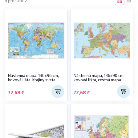
6 produktov
Nástenná mapa, 136x96 cm,
Nástenná mapa, 136x90 cm,
kovová lišta, Krajiny sveta,
kovová lišta, cestná mapa
STIEFEL - výrobok v AJ
Európy, STIEFEL - výrobok v AJ
a NJ
72,68 €
72,68 €