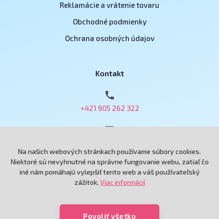
Reklamácie a vrátenie tovaru
Obchodné podmienky
Ochrana osobných údajov
Kontakt
+421 905 262 322
obchod@e-podnikatel.sk
Na našich webových stránkach používame súbory cookies.
Niektoré sú nevyhnutné na správne fungovanie webu, zatiaľ čo
iné nám pomáhajú vylepšiť tento web a váš používateľský
Grand Royal, spol. s r.o.
zážitok.
Viac informácií
Andreja Hlinku 6433/115
92101 Piešťany
Povoliť všetko