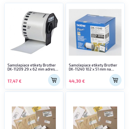
Samolepiace etikety Brother
Samolepiace etikety Brother
DK-11209 29 x 62 mm adresné
DK-11240 102 x 51 mm na
malé biele
čiarové kódy
17,47 €
44,30 €