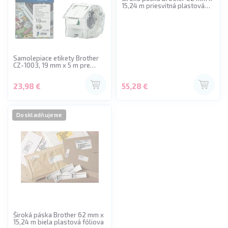
15,24 m priesvitná plastová
fóliova
Samolepiace etikety Brother
CZ-1003, 19 mm x 5 m pre
farebnú tlač na VC-500W
23,98 €
55,28 €
Doskladňujeme
Široká páska Brother 62 mm x
15,24 m biela plastová fóliova