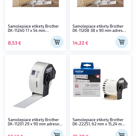
Samolepiace etikety Brother
Samolepiace etikety Brother
DK-11240 17 x 54 mm
DK-11208 38 x 90 mm adresné
multifunkčné biele
veľké biele
8,53 €
14,22 €
Samolepiace etikety Brother
Samolepiace etikety Brother
DK-11201 29 x 90 mm adresné
DK-22251, 62 mm x 15,24 m
biele
pre červeno-čiernu tlač na VC-
500W