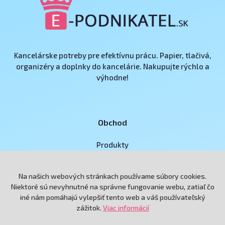
Kancelárske potreby pre efektívnu prácu. Papier, tlačivá,
organizéry a doplnky do kancelárie. Nakupujte rýchlo a
výhodne!
Obchod
Produkty
Akcie
Na našich webových stránkach používame súbory cookies.
Značky
Niektoré sú nevyhnutné na správne fungovanie webu, zatiaľ čo
Darčekové poukážky
iné nám pomáhajú vylepšiť tento web a váš používateľský
zážitok.
Viac informácií