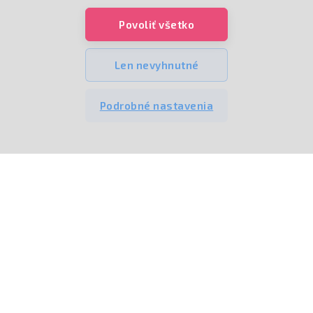
Informácie
Povoliť všetko
O nás
Predajňa v Piešťanoch
Len nevyhnutné
Doprava a platba
Podrobné nastavenia
Bezplatné poradenstvo
Recenzie
Reklamácie a vrátenie tovaru
Obchodné podmienky
Ochrana osobných údajov
Kontakt
+421 905 262 322