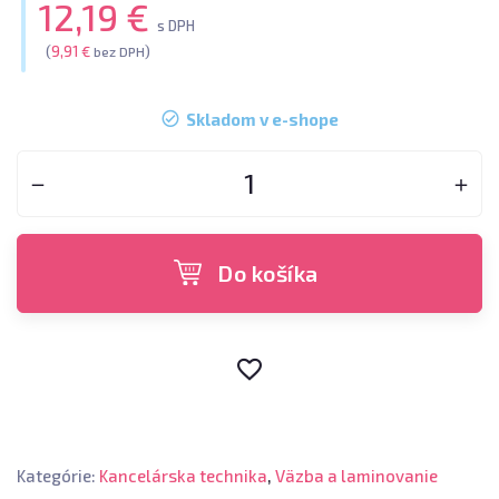
12,19 €
s DPH
(
9,91 €
)
bez DPH
Skladom v e-shope
Do košíka
Kategórie:
Kancelárska technika
,
Väzba a laminovanie