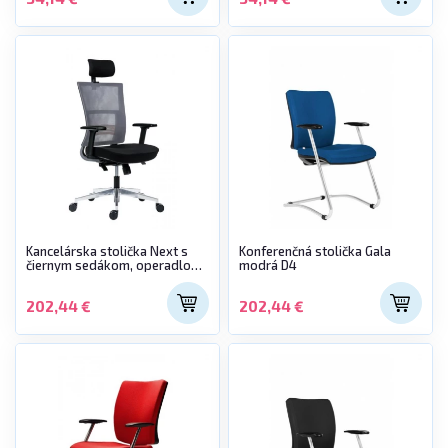
Kancelárska stolička Next s
Konferenčná stolička Gala
čiernym sedákom, operadlo
modrá D4
sivá sieťovina
202,44 €
202,44 €