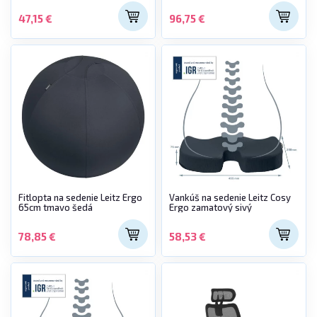
47,15 €
96,75 €
Fitlopta na sedenie Leitz Ergo
Vankúš na sedenie Leitz Cosy
65cm tmavo šedá
Ergo zamatový sivý
78,85 €
58,53 €