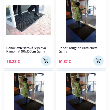
Rohož exteriérová pryžová
Rohož Toughrib 80x120cm
Rampmat 90x150cm čierna
čierna
68,28 €
61,37 €