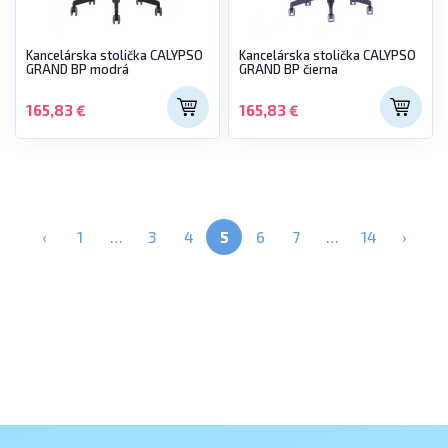
Kancelárska stolička CALYPSO
Kancelárska stolička CALYPSO
GRAND BP modrá
GRAND BP čierna
165,83 €
165,83 €
‹
1
…
3
4
5
6
7
…
14
›