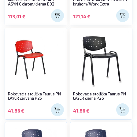
ASYN C chróm/čierna D02
kruhom/Work Extra
113,01 €
121,14 €
Rokovacia stolička Taurus PN
Rokovacia stolička Taurus PN
LAYER červená P25
LAYER čierna P26
41,86 €
41,86 €