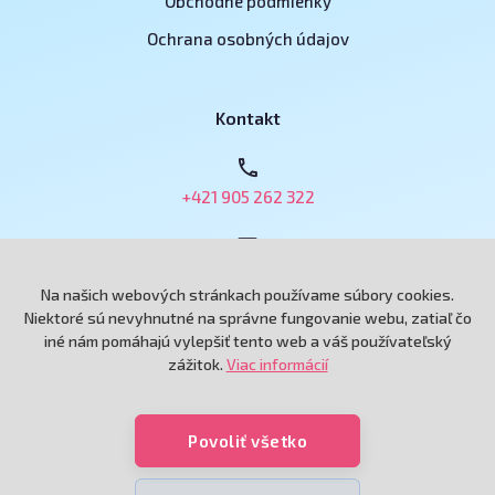
Obchodné podmienky
Ochrana osobných údajov
Kontakt
+421 905 262 322
obchod@e-podnikatel.sk
Na našich webových stránkach používame súbory cookies.
Niektoré sú nevyhnutné na správne fungovanie webu, zatiaľ čo
iné nám pomáhajú vylepšiť tento web a váš používateľský
Grand Royal, spol. s r.o.
zážitok.
Viac informácií
Andreja Hlinku 6433/115
92101 Piešťany
Povoliť všetko
Poradíme?