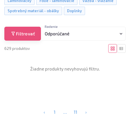
Laminovačky
Fólie - laminovacie
Väzba - viazanie
Spotrebný materiál - obálky
Doplnky
Radenie
Filtrovať
Odporúčané
629 produktov
Žiadne produkty nevyhovujú filtru.
‹
1
…
11
›